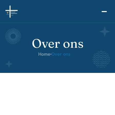
Over ons
Home
Over ons
Verlangen