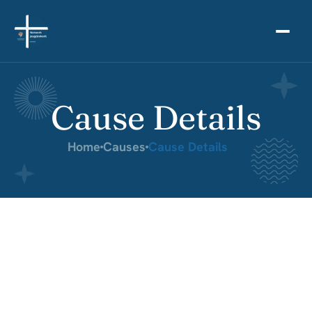
Cause Details
Home
Causes
Cause Details
Strength in Numbers Power  