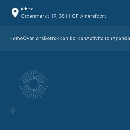
Adres:
Groenmarkt 19, 3811 CP Amersfoort
Home
Over ons
Betrokken kerken
Activiteiten
Agend