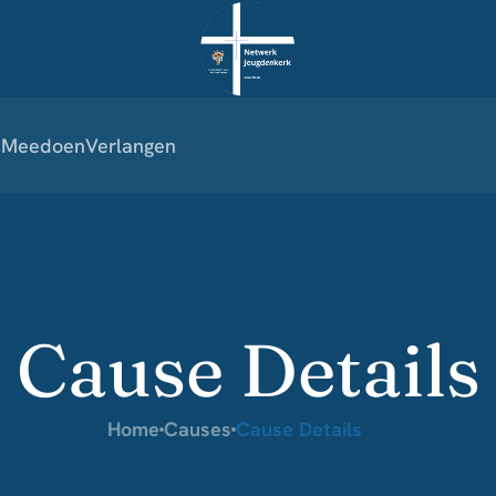
a
Meedoen
Verlangen
Cause Details
Home
Causes
Cause Details