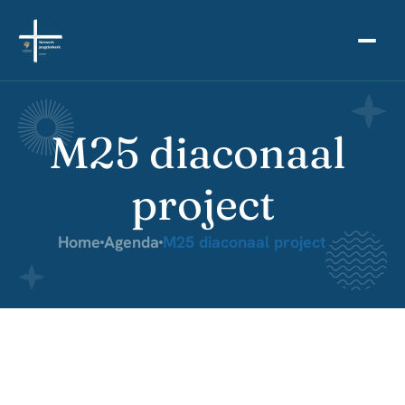
M25 diaconaal 
project
Home
Agenda
M25 diaconaal project