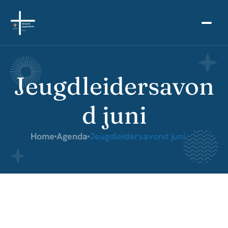
Jeugdleidersavon
d juni
Home
Agenda
Jeugdleidersavond juni